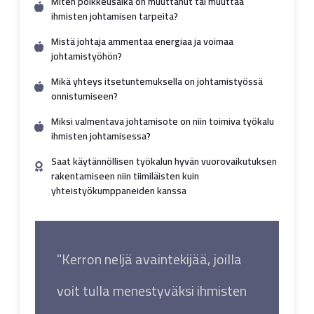
M
iten poikkeusaika on muuttanut tai muuttaa
ihmisten johtamisen tarpeita?
Mistä johtaja ammentaa energiaa ja voimaa
johtamistyöhön?
Mikä yhteys itsetuntemuksella on johtamistyössä
onnistumiseen?
Miksi valmentava johtamisote on niin toimiva työkalu
ihmisten johtamisessa?
Saat käytännöllisen työkalun hyvän vuorovaikutuksen
rakentamiseen niin tiimiläisten kuin
yhteistyökumppaneiden kanssa
"Kerron neljä avaintekijää, joilla
voit tulla menestyväksi ihmisten