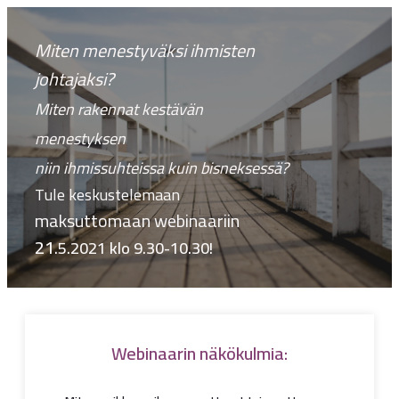
Miten menestyväksi ihmisten
johtajaksi?
Miten rakennat kestävän
menestyksen
niin ihmissuhteissa kuin bisneksessä?
T
ule keskustelemaan
maksuttomaan webinaariin
21
.5.2021
klo
9.30-10.30!
Webinaarin näkökulmia: